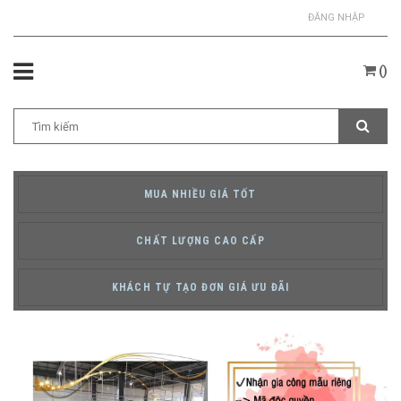
ĐĂNG NHẬP
(
)
MUA NHIỀU GIÁ TỐT
CHẤT LƯỢNG CAO CẤP
KHÁCH TỰ TẠO ĐƠN GIÁ ƯU ĐÃI