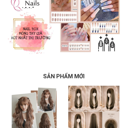
SẢN PHẨM MỚI