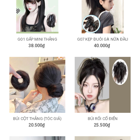
G01 GẤP MINI THẲNG
G07 KẸP ĐUÔI GÀ NỮA ĐẦU
38.000₫
40.000₫
BÚI CỘT THẲNG (TÓC GIẢ)
BÚI RỐI CỔ ĐIỂN
20.500₫
25.500₫