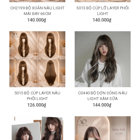
CH2199 BỘ XOĂN NÂU LIGHT
5013 BỘ CÚP LỠ LAYER PHỐI
MÁI BAY 66CM
LIGHT
140.000₫
140.000₫
5015 BỘ CÚP LAYER NÂU
C0440 BỘ DỢN SÓNG NÂU
PHỐI LIGHT
LIGHT XÁM SỮA
126.000₫
144.000₫