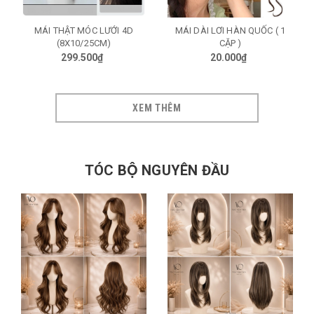
MÁI THẬT MÓC LƯỚI 4D
MÁI DÀI LƠI HÀN QUỐC ( 1
(8X10/25CM)
CẶP )
299.500₫
20.000₫
XEM THÊM
TÓC BỘ NGUYÊN ĐẦU