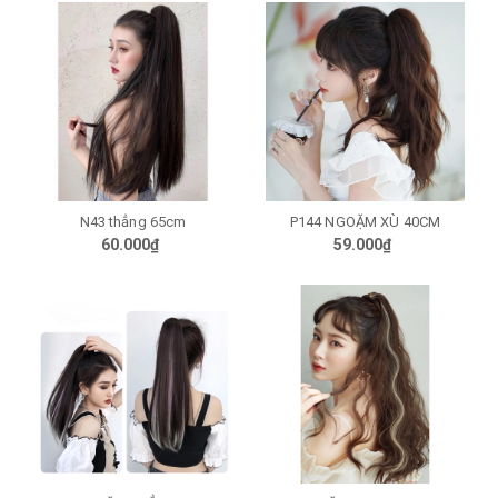
N43 thẳng 65cm
P144 NGOẶM XÙ 40CM
60.000₫
59.000₫