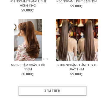
N61 NGOẶM THẲNG LIGHT
N60 NGOẶM LIGHT BẠCH KIM
HỒNG KHÓI
59.000₫
59.000₫
N53 NGOẶM XOĂN ĐUÔI
NTBK NGOẶM THẲNG LIGHT
50CM
BẠCH KIM
60.000₫
59.000₫
XEM THÊM