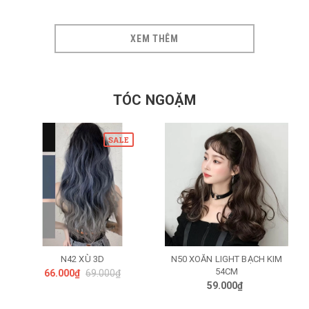
XEM THÊM
TÓC NGOẶM
SALE
N42 XÙ 3D
N50 XOĂN LIGHT BẠCH KIM
54CM
66.000₫
69.000₫
59.000₫