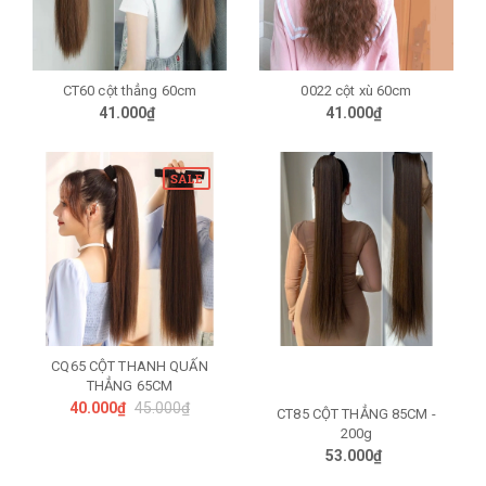
CT60 cột thẳng 60cm
0022 cột xù 60cm
41.000₫
41.000₫
SALE
CQ65 CỘT THANH QUẤN
THẲNG 65CM
40.000₫
45.000₫
CT85 CỘT THẲNG 85CM -
200g
53.000₫