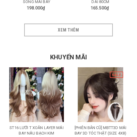
SÓNG MÁI BAY
DÀI 80CM
198.000₫
165.500₫
XEM THÊM
KHUYẾN MÃI
SALE
ST16 LƯỚI T XOĂN LAYER MÁI
[PHIÊN BẢN CŨ] MBTT3D MÁI
BAY NÂU BẠCH KIM
BAY 3D TÓC THẬT (SIZE 4X8)