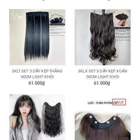
3KLT SET 3 DÃY KẸP THẲNG
3KLX SET 3 DÃY KẸP XOĂN
60CM LIGHT KHÓI
50CM LIGHT KHÓI
61.000₫
61.000₫
SALE