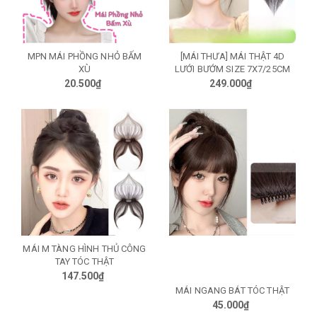
MPN MÁI PHỒNG NHỎ BẤM
[MÁI THƯA] MÁI THẬT 4D
XÙ
LƯỚI BƯỚM SIZE 7X7/25CM
20.500₫
249.000₫
MÁI M TÀNG HÌNH THỦ CÔNG
TAY TÓC THẬT
147.500₫
MÁI NGANG BÁT TÓC THẬT
45.000₫