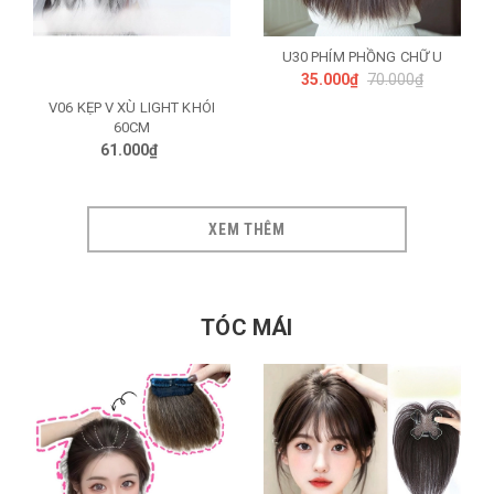
U30 PHÍM PHỒNG CHỮ U
35.000₫
70.000₫
V06 KẸP V XÙ LIGHT KHÓI
60CM
61.000₫
XEM THÊM
TÓC MÁI