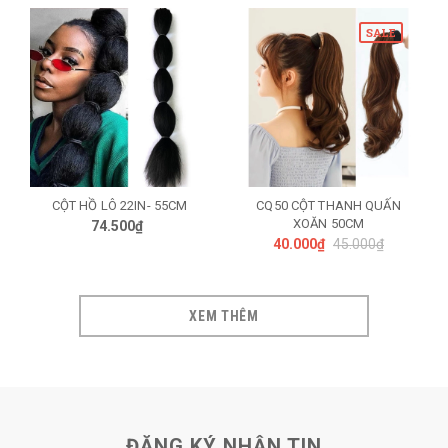
SALE
CỘT HỒ LÔ 22IN- 55CM
CQ50 CỘT THANH QUẤN
XOĂN 50CM
74.500₫
40.000₫
45.000₫
XEM THÊM
ĐĂNG KÝ NHẬN TIN