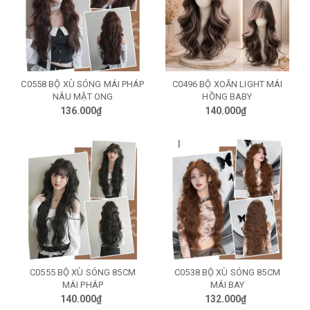
C0558 BỘ XÙ SÓNG MÁI PHÁP
C0496 BỘ XOĂN LIGHT MÁI
NÂU MẬT ONG
HỒNG BABY
136.000₫
140.000₫
C0555 BỘ XÙ SÓNG 85CM
C0538 BỘ XÙ SÓNG 85CM
MÁI PHÁP
MÁI BAY
140.000₫
132.000₫