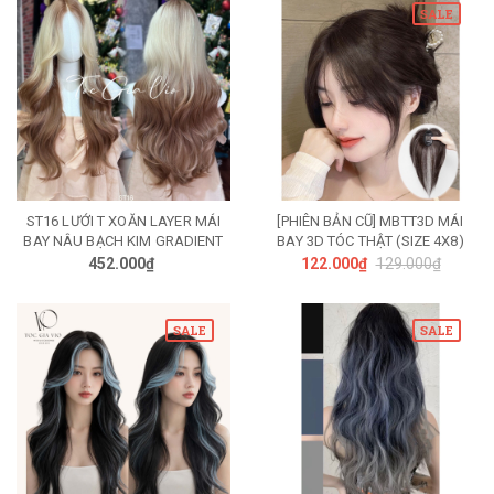
SALE
ST16 LƯỚI T XOĂN LAYER MÁI
[PHIÊN BẢN CŨ] MBTT3D MÁI
BAY NÂU BẠCH KIM GRADIENT
BAY 3D TÓC THẬT (SIZE 4X8)
452.000₫
122.000₫
129.000₫
SALE
SALE