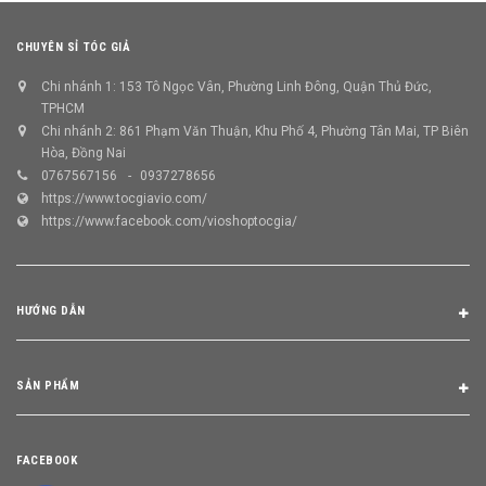
CHUYÊN SỈ TÓC GIẢ
Chi nhánh 1: 153 Tô Ngọc Vân, Phường Linh Đông, Quận Thủ Đức,
TPHCM
Chi nhánh 2: 861 Phạm Văn Thuận, Khu Phố 4, Phường Tân Mai, TP Biên
Hòa, Đồng Nai
0767567156
0937278656
https://www.tocgiavio.com/
https://www.facebook.com/vioshoptocgia/
HƯỚNG DẪN
SẢN PHẨM
FACEBOOK