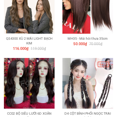
QS4300 XÙ 2 MÁI LIGHT BẠCH
MH35 - Mái hói thưa 35cm
KIM
50.000₫
70.000₫
116.000₫
119.000₫
SALE
CC02 BỘ SIÊU LƯỚI 6D XOĂN
D4 CỘT BÍNH PHỐI NGỌC TRAI