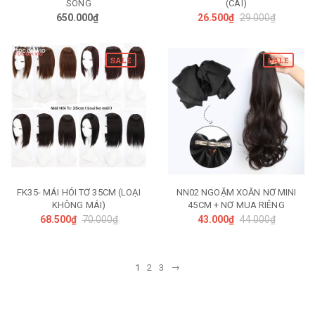
SÓNG
(CÁI)
650.000₫
26.500₫
29.000₫
SALE
SALE
FK35- MÁI HÓI TƠ 35CM (LOẠI
NN02 NGOẶM XOĂN NƠ MINI
KHÔNG MÁI)
45CM + NƠ MUA RIÊNG
68.500₫
70.000₫
43.000₫
44.000₫
→
1
2
3