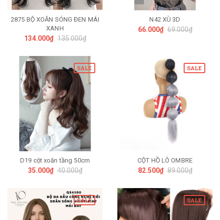
2875 BỘ XOĂN SÓNG ĐEN MÁI
N42 XÙ 3D
XANH
66.000₫
69.000₫
134.000₫
135.000₫
SALE
SALE
D19 cột xoăn tầng 50cm
CỘT HỒ LÔ OMBRE
35.000₫
40.000₫
82.500₫
89.000₫
SALE
SALE