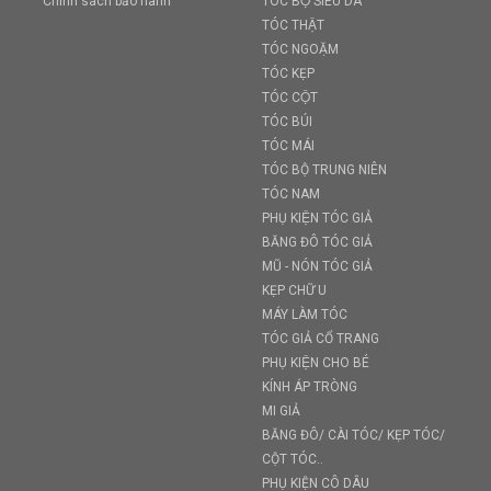
Chính sách bảo hành
TÓC BỘ SIÊU DA
TÓC THẬT
TÓC NGOẶM
TÓC KẸP
TÓC CỘT
TÓC BÚI
TÓC MÁI
TÓC BỘ TRUNG NIÊN
TÓC NAM
PHỤ KIỆN TÓC GIẢ
BĂNG ĐÔ TÓC GIẢ
MŨ - NÓN TÓC GIẢ
KẸP CHỮ U
MÁY LÀM TÓC
TÓC GIẢ CỔ TRANG
PHỤ KIỆN CHO BÉ
KÍNH ÁP TRÒNG
MI GIẢ
BĂNG ĐÔ/ CÀI TÓC/ KẸP TÓC/
CỘT TÓC..
PHỤ KIỆN CÔ DÂU