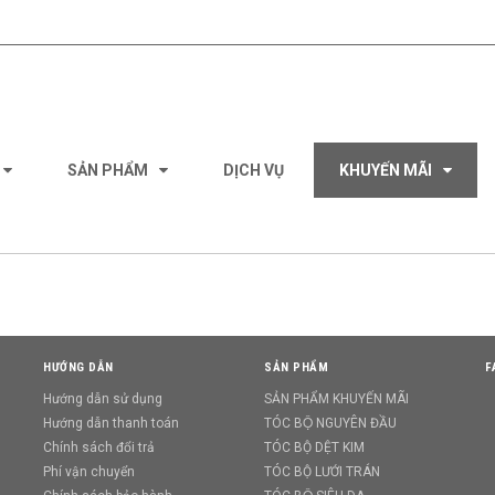
SẢN PHẨM
DỊCH VỤ
KHUYẾN MÃI
HƯỚNG DẪN
SẢN PHẨM
F
Hướng dẫn sử dụng
SẢN PHẨM KHUYẾN MÃI
Hướng dẫn thanh toán
TÓC BỘ NGUYÊN ĐẦU
Chính sách đổi trả
TÓC BỘ DỆT KIM
Phí vận chuyển
TÓC BỘ LƯỚI TRÁN