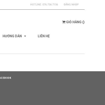
HOTLINE:
076.756.7156
ĐĂNG NHẬP
GIỎ HÀNG
(
)
HƯỚNG DẪN
LIÊN HỆ
ACEBOOK