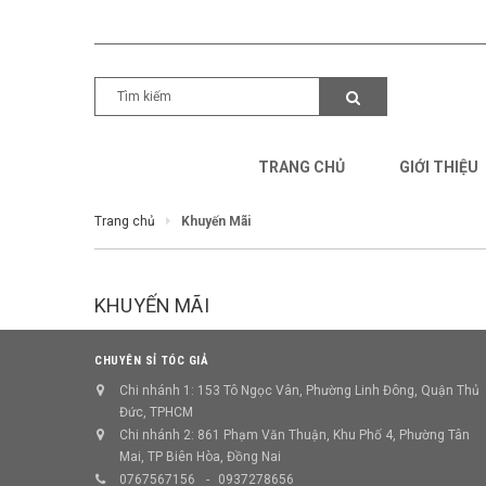
TRANG CHỦ
GIỚI THIỆU
Trang chủ
Khuyến Mãi
KHUYẾN MÃI
CHUYÊN SỈ TÓC GIẢ
Chi nhánh 1: 153 Tô Ngọc Vân, Phường Linh Đông, Quận Thủ
Đức, TPHCM
Chi nhánh 2: 861 Phạm Văn Thuận, Khu Phố 4, Phường Tân
Mai, TP Biên Hòa, Đồng Nai
0767567156
0937278656