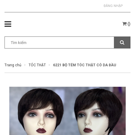
ĐĂNG NHẬP
(
)
Trang chủ
TÓC THẬT
6221 BỘ TÉM TÓC THẬT CÓ DA ĐẦU