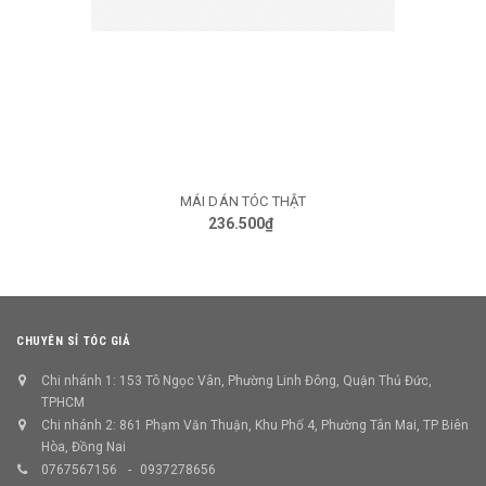
MÁI DÁN TÓC THẬT
236.500₫
CHUYÊN SỈ TÓC GIẢ
Chi nhánh 1: 153 Tô Ngọc Vân, Phường Linh Đông, Quận Thủ Đức,
TPHCM
Chi nhánh 2: 861 Phạm Văn Thuận, Khu Phố 4, Phường Tân Mai, TP Biên
Hòa, Đồng Nai
0767567156
0937278656