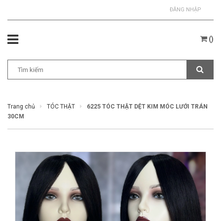
ĐĂNG NHẬP
(
)
Trang chủ
TÓC THẬT
6225 TÓC THẬT DỆT KIM MÓC LƯỚI TRÁN
30CM