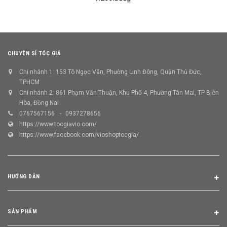
CHUYÊN SỈ TÓC GIẢ
Chi nhánh 1: 153 Tô Ngọc Vân, Phường Linh Đông, Quận Thủ Đức,
TPHCM
Chi nhánh 2: 861 Phạm Văn Thuận, Khu Phố 4, Phường Tân Mai, TP Biên
Hòa, Đồng Nai
0767567156
0937278656
https://www.tocgiavio.com/
https://www.facebook.com/vioshoptocgia/
HƯỚNG DẪN
SẢN PHẨM