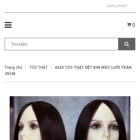
ĐĂNG NHẬP
(
)
Trang chủ
TÓC THẬT
6225 TÓC THẬT DỆT KIM MÓC LƯỚI TRÁN
35CM