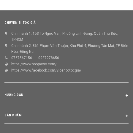
CHUYÊN SỈ TÓC GIẢ
Chi nhánh 1: 153 Tô Ngọc Vân, Phường Linh Đông, Quận Thủ Đức,
TPHCM
Chi nhánh 2: 861 Phạm Văn Thuận, Khu Phố 4, Phường Tân Mai, TP Biên
Hòa, Đồng Nai
0767567156
0937278656
https://www.tocgiavio.com/
https://www.facebook.com/vioshoptocgia/
HƯỚNG DẪN
SẢN PHẨM