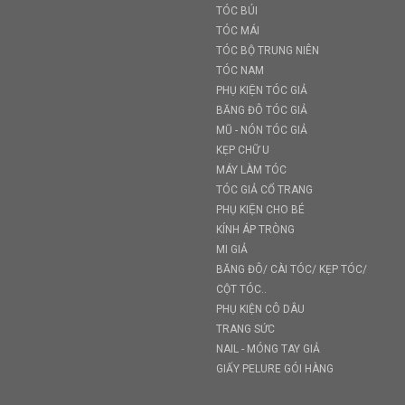
TÓC BÚI
TÓC MÁI
TÓC BỘ TRUNG NIÊN
TÓC NAM
PHỤ KIỆN TÓC GIẢ
BĂNG ĐÔ TÓC GIẢ
MŨ - NÓN TÓC GIẢ
KẸP CHỮ U
MÁY LÀM TÓC
TÓC GIẢ CỔ TRANG
PHỤ KIỆN CHO BÉ
KÍNH ÁP TRÒNG
MI GIẢ
BĂNG ĐÔ/ CÀI TÓC/ KẸP TÓC/
CỘT TÓC..
PHỤ KIỆN CÔ DÂU
TRANG SỨC
NAIL - MÓNG TAY GIẢ
GIẤY PELURE GÓI HÀNG