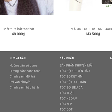
Mái thưa bát tóc thật
MÁI 3D TÓC THẬT SIZE 4X
TÙY CHỌN
TÙY CHỌN
48.000₫
143.500₫
HƯỚNG DẪN
SẢN PHẨM
F
Hướng dẫn sử dụng
SẢN PHẨM KHUYẾN MÃI
Hướng dẫn thanh toán
TÓC BỘ NGUYÊN ĐẦU
Chính sách đổi trả
TÓC BỘ DỆT KIM
Phí vận chuyển
TÓC BỘ LƯỚI TRÁN
Chính sách bảo hành
TÓC BỘ SIÊU DA
TÓC THẬT
TÓC NGOẶM
TÓC KẸP
TÓC CỘT