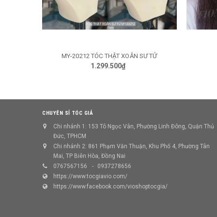
MY-20212 TÓC THẬT XOĂN SƯ TỬ
TÙY CHỌN
1.299.500₫
CHUYÊN SỈ TÓC GIẢ
Chi nhánh 1: 153 Tô Ngọc Vân, Phường Linh Đông, Quận Thủ
Đức, TPHCM
Chi nhánh 2: 861 Phạm Văn Thuận, Khu Phố 4, Phường Tân
Mai, TP Biên Hòa, Đồng Nai
0767567156
0937278656
https://www.tocgiavio.com/
https://www.facebook.com/vioshoptocgia/