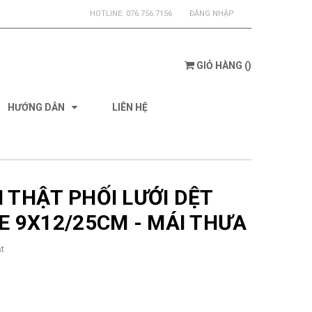
HOTLINE:
076.756.7156
ĐĂNG NHẬP
GIỎ HÀNG
(
)
HƯỚNG DẪN
LIÊN HỆ
I THẬT PHỐI LƯỚI DỆT
ZE 9X12/25CM - MÁI THƯA
t