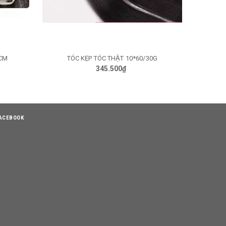
8CM
TÓC KẸP TÓC THẬT 10*60/30G
H6060 TÓC
GIỎ HÀNG
345.500₫
ACEBOOK