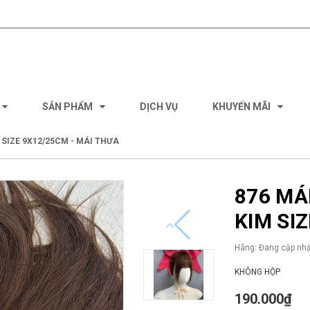
SẢN PHẨM
DỊCH VỤ
KHUYẾN MÃI
 SIZE 9X12/25CM - MÁI THƯA
876 MÁ
KIM SI
Hãng:
Đang cập nhậ
KHÔNG HỘP
190.000₫