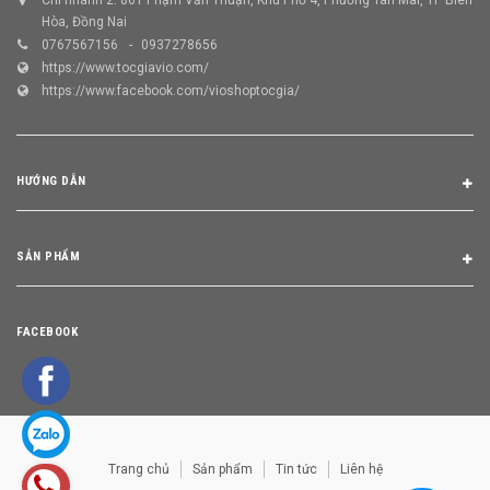
Hòa, Đồng Nai
0767567156
0937278656
https://www.tocgiavio.com/
https://www.facebook.com/vioshoptocgia/
HƯỚNG DẪN
SẢN PHẨM
FACEBOOK
Trang chủ
Sản phẩm
Tin tức
Liên hệ