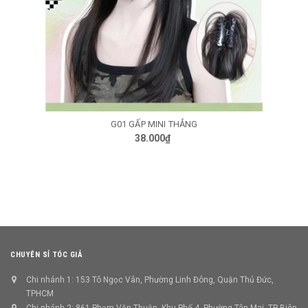
G07 KẸP ĐUÔI GÀ NỮA ĐẦU
40.000₫
CHUYÊN SỈ TÓC GIẢ
Chi nhánh 1: 153 Tô Ngọc Vân, Phường Linh Đông, Quận Thủ Đức,
TPHCM
Chi nhánh 2: 861 Phạm Văn Thuận, Khu Phố 4, Phường Tân Mai, TP Biên