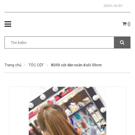
ĐĂNG NHẬP
(
)
Trang chủ
TÓC CỘT
BD50 cột dán xoăn đuôi 50cm