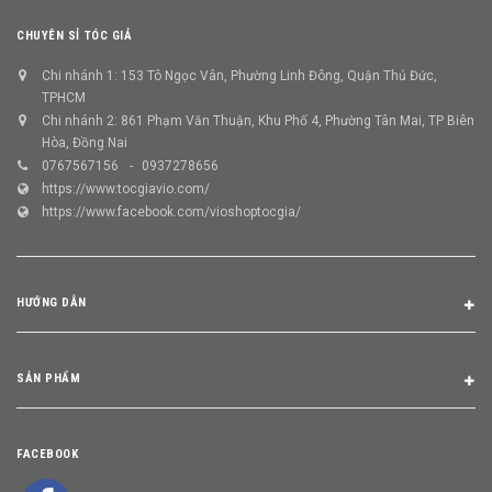
CHUYÊN SỈ TÓC GIẢ
Chi nhánh 1: 153 Tô Ngọc Vân, Phường Linh Đông, Quận Thủ Đức,
TPHCM
Chi nhánh 2: 861 Phạm Văn Thuận, Khu Phố 4, Phường Tân Mai, TP Biên
Hòa, Đồng Nai
0767567156
0937278656
https://www.tocgiavio.com/
https://www.facebook.com/vioshoptocgia/
HƯỚNG DẪN
SẢN PHẨM
FACEBOOK