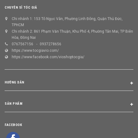
CHUYÊN SỈ TÓC GIẢ
Chi nhánh 1: 153 Tô Ngọc Vân, Phường Linh Đông, Quận Thủ Đức,
TPHCM
Chi nhánh 2: 861 Phạm Văn Thuận, Khu Phố 4, Phường Tân Mai, TP Biên
Hòa, Đồng Nai
0767567156
0937278656
https://www.tocgiavio.com/
https://www.facebook.com/vioshoptocgia/
HƯỚNG DẪN
SẢN PHẨM
FACEBOOK