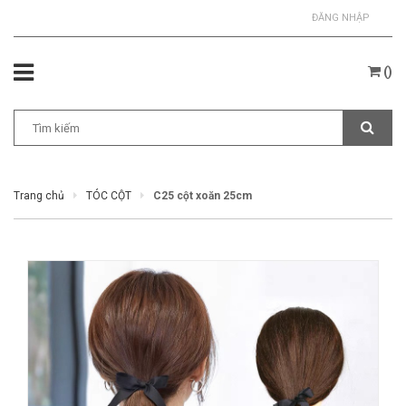
ĐĂNG NHẬP
(
)
Trang chủ
TÓC CỘT
C25 cột xoăn 25cm