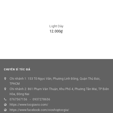
Light Dày
12.000₫
CHUYÊN SỈ TÓC GIẢ
Chi nhánh 1: 153 Tô Ngọc Vân, Phường Linh Đông, Quận Thủ Đức,
TPHCM
Chi nhánh 2: 861 Phạm Văn Thuận, Khu Phố 4, Phường Tân Mai, TP Biên
Hòa, Đồng Nai
0767567156
0937278656
https://www.tocgiavio.com/
https://www.facebook.com/vioshoptocgia/