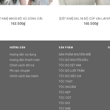
T KIM] MK05 BỘ XÙ SÓNG DÀI
[DỆT KIM] DKL18 BỘ CÚP VAI LAYE
TÙY CHỌN
TÙY CHỌN
163.500₫
165.500₫
HƯỚNG DẪN
SẢN PHẨM
F
Hướng dẫn sử dụng
SẢN PHẨM KHUYẾN MÃI
Hướng dẫn thanh toán
TÓC BỘ NGUYÊN ĐẦU
Chính sách đổi trả
TÓC BỘ DỆT KIM
Phí vận chuyển
TÓC BỘ LƯỚI TRÁN
Chính sách bảo hành
TÓC BỘ SIÊU DA
TÓC THẬT
TÓC NGOẶM
TÓC KẸP
TÓC CỘT
TÓC BÚI
TÓC MÁI