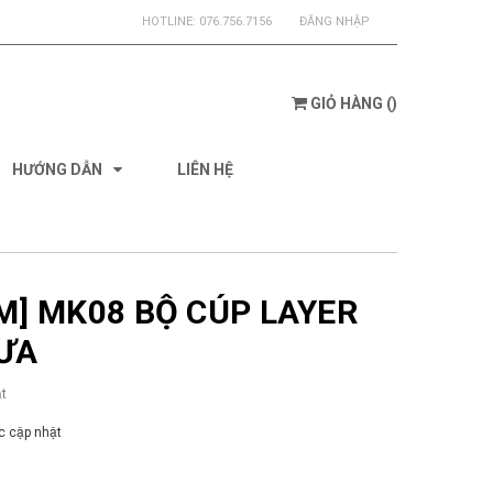
HOTLINE:
076.756.7156
ĐĂNG NHẬP
GIỎ HÀNG
(
)
HƯỚNG DẪN
LIÊN HỆ
IM] MK08 BỘ CÚP LAYER
ƯA
t
 cập nhật