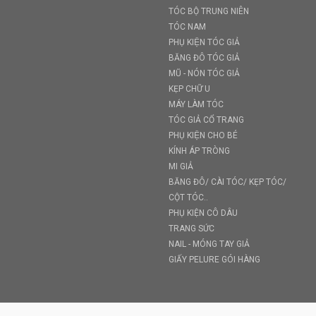
TÓC BỘ TRUNG NIÊN
TÓC NAM
PHỤ KIỆN TÓC GIẢ
BĂNG ĐÔ TÓC GIẢ
MŨ - NÓN TÓC GIẢ
KẸP CHỮ U
MÁY LÀM TÓC
TÓC GIẢ CỔ TRANG
PHỤ KIỆN CHO BÉ
KÍNH ÁP TRÒNG
MI GIẢ
BĂNG ĐÔ/ CÀI TÓC/ KẸP TÓC/
CỘT TÓC..
PHỤ KIỆN CÔ DÂU
TRANG SỨC
NAIL - MÓNG TAY GIẢ
GIẤY PELURE GÓI HÀNG