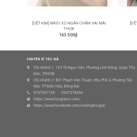
NH HỌC 5D
[DỆT KIM] MK01 XÙ NGẮN CHẤM VAI MÁI
[DỆ
TÙY CHỌN
THƯA
163.500₫
CHUYÊN SỈ TÓC GIẢ
Chi nhánh 1: 153 Tô Ngọc Vân, Phường Linh Đông, Quận Thủ
Đức, TPHCM
Chi nhánh 2: 861 Phạm Văn Thuận, Khu Phố 4, Phường Tân
Mai, TP Biên Hòa, Đồng Nai
0767567156
0937278656
https://www.tocgiavio.com/
https://www.facebook.com/vioshoptocgia/