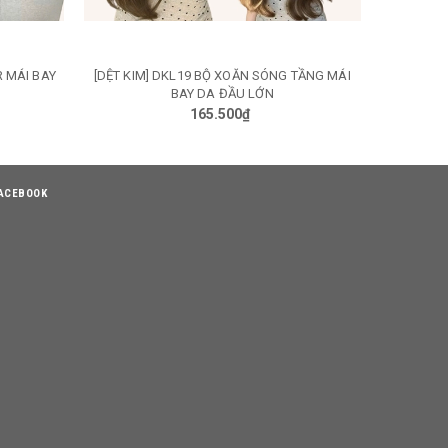
R MÁI BAY
[DỆT KIM] DKL19 BỘ XOĂN SÓNG TẦNG MÁI
[DỆT KI
TÙY CHỌN
BAY DA ĐẦU LỚN
165.500₫
ACEBOOK