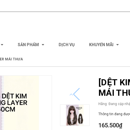
SẢN PHẨM
DỊCH VỤ
KHUYẾN MÃI
YER MÁI THƯA
[DỆT K
MÁI TH
Hãng:
Đang cập nhậ
Thông tin đang được
165.500₫