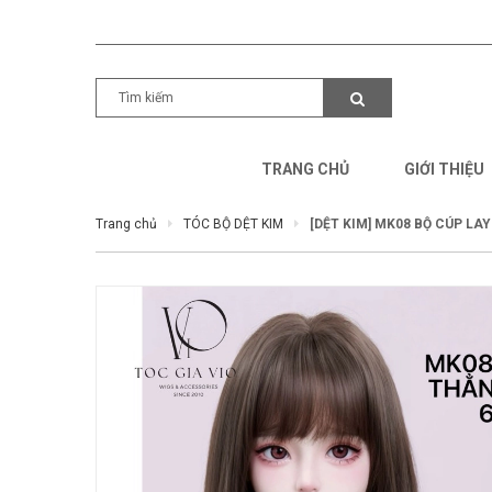
TRANG CHỦ
GIỚI THIỆU
Trang chủ
TÓC BỘ DỆT KIM
[DỆT KIM] MK08 BỘ CÚP LA