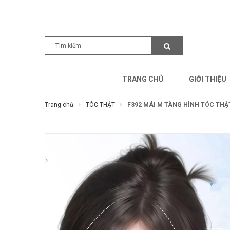
TRANG CHỦ
GIỚI THIỆU
Trang chủ
TÓC THẬT
F392 MÁI M TÀNG HÌNH TÓC THẬT