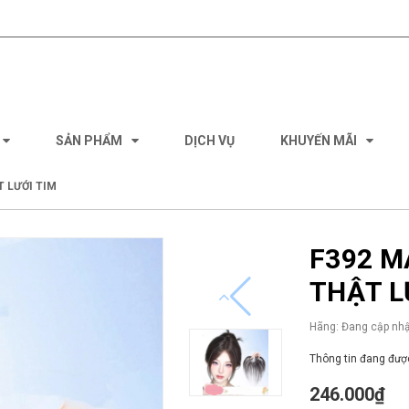
SẢN PHẨM
DỊCH VỤ
KHUYẾN MÃI
 LƯỚI TIM
F392 M
THẬT L
Hãng:
Đang cập nhậ
Thông tin đang được
246.000₫