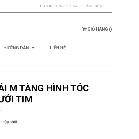
HOTLINE:
076.756.7156
ĐĂNG NHẬP
GIỎ HÀNG
(
)
HƯỚNG DẪN
LIÊN HỆ
ÁI M TÀNG HÌNH TÓC
ƯỚI TIM
t
 cập nhật