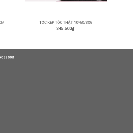
8CM
TÓC KẸP TÓC THẬT 10*60/30G
H6060 TÓC
GIỎ HÀNG
345.500₫
ACEBOOK