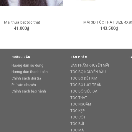
Mái thưa bát tóc thật
MÁI 3D TÓC THẬT SIZE 4X
TÙY CHỌN
TÙY CHỌN
41.000₫
143.500₫
HƯỚNG DẪN
SẢN PHẨM
F
Hướng dẫn sử dụng
SẢN PHẨM KHUYẾN MÃI
Hướng dẫn thanh toán
TÓC BỘ NGUYÊN ĐẦU
Chính sách đổi trả
TÓC BỘ DỆT KIM
Phí vận chuyển
TÓC BỘ LƯỚI TRÁN
Chính sách bảo hành
TÓC BỘ SIÊU DA
TÓC THẬT
TÓC NGOẶM
TÓC KẸP
TÓC CỘT
TÓC BÚI
TÓC MÁI