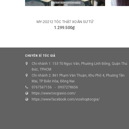
MY-20212 TÓC THẬT XOĂN SƯ TỬ
TÙY CHỌN
1.299.500₫
CHUYÊN SỈ TÓC GIẢ
Chi nhánh 1: 153 Tô Ngọc Vân, Phường Linh Đông, Quận Thủ
Đức, TPHCM
Chi nhánh 2: 861 Phạm Văn Thuận, Khu Phố 4, Phường Tân
Mai, TP Biên Hòa, Đồng Nai
0767567156
0937278656
https://www.tocgiavio.com/
https://www.facebook.com/vioshoptocgia/