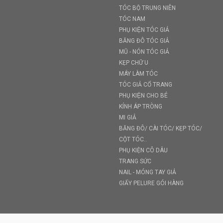
TÓC BỘ TRUNG NIÊN
TÓC NAM
PHỤ KIỆN TÓC GIẢ
BĂNG ĐÔ TÓC GIẢ
MŨ - NÓN TÓC GIẢ
KẸP CHỮ U
MÁY LÀM TÓC
TÓC GIẢ CỔ TRANG
PHỤ KIỆN CHO BÉ
KÍNH ÁP TRÒNG
MI GIẢ
BĂNG ĐÔ/ CÀI TÓC/ KẸP TÓC/
CỘT TÓC..
PHỤ KIỆN CÔ DÂU
TRANG SỨC
NAIL - MÓNG TAY GIẢ
GIẤY PELURE GÓI HÀNG