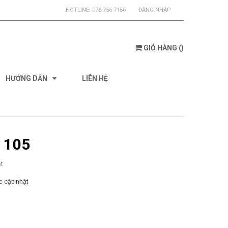
HOTLINE:
076.756.7156
ĐĂNG NHẬP
GIỎ HÀNG
(
)
HƯỚNG DẪN
LIÊN HỆ
 105
t
 cập nhật