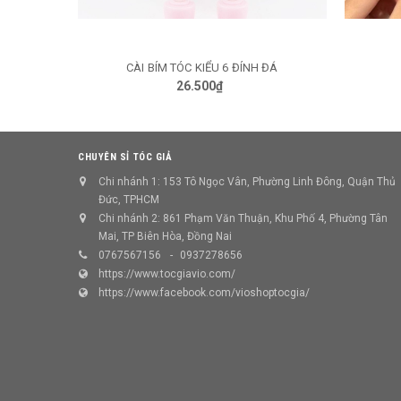
CÀI BÍM TÓC KIỂU 6 ĐÍNH ĐÁ
TÙY CHỌN
26.500₫
CHUYÊN SỈ TÓC GIẢ
Chi nhánh 1: 153 Tô Ngọc Vân, Phường Linh Đông, Quận Thủ
Đức, TPHCM
Chi nhánh 2: 861 Phạm Văn Thuận, Khu Phố 4, Phường Tân
Mai, TP Biên Hòa, Đồng Nai
0767567156
0937278656
https://www.tocgiavio.com/
https://www.facebook.com/vioshoptocgia/