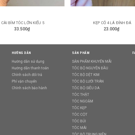
CÀI BÍM TÓC LỚN KIỂU 5
KẸP CỎ 4 LÁ ĐÍNH ĐÁ
TÙY CHỌN
TÙY CHỌN
33.500₫
23.000₫
HƯỚNG DẪN
SẢN PHẨM
F
Hướng dẫn sử dụng
SẢN PHẨM KHUYẾN MÃI
Hướng dẫn thanh toán
TÓC BỘ NGUYÊN ĐẦU
Chính sách đổi trả
TÓC BỘ DỆT KIM
Phí vận chuyển
TÓC BỘ LƯỚI TRÁN
Chính sách bảo hành
TÓC BỘ SIÊU DA
TÓC THẬT
TÓC NGOẶM
TÓC KẸP
TÓC CỘT
TÓC BÚI
TÓC MÁI
TÓC BỘ TRUNG NIÊN