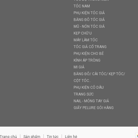
TÓC NAM
PHỤ KIỆN TÓC GIẢ
BĂNG ĐÔ TÓC GIẢ
MŨ - NÓN TÓC GIẢ
KẸP CHỮ U
MÁY LÀM TÓC
TÓC GIẢ CỔ TRANG
PHỤ KIỆN CHO BÉ
KÍNH ÁP TRÒNG
MI GIẢ
BĂNG ĐÔ/ CÀI TÓC/ KẸP TÓC/
CỘT TÓC..
PHỤ KIỆN CÔ DÂU
TRANG SỨC
NAIL - MÓNG TAY GIẢ
GIẤY PELURE GÓI HÀNG
Trang chủ
Sản phẩm
Tin tức
Liên hệ