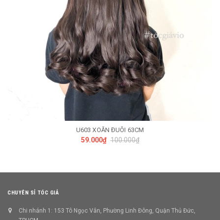
U603 XOĂN ĐUÔI 63CM
59.000₫
100.000₫
CHUYÊN SỈ TÓC GIẢ
Chi nhánh 1: 153 Tô Ngọc Vân, Phường Linh Đông, Quận Thủ Đức,