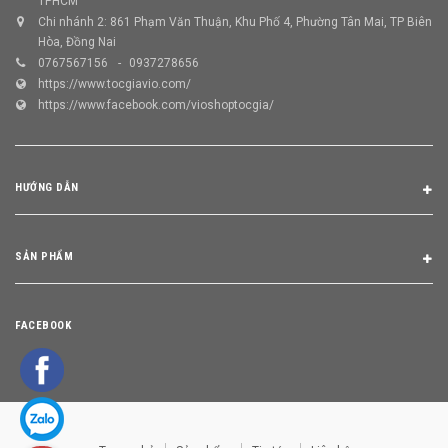
TPHCM
Chi nhánh 2: 861 Phạm Văn Thuận, Khu Phố 4, Phường Tân Mai, TP Biên
Hòa, Đồng Nai
0767567156
0937278656
https://www.tocgiavio.com/
https://www.facebook.com/vioshoptocgia/
HƯỚNG DẪN
SẢN PHẨM
FACEBOOK