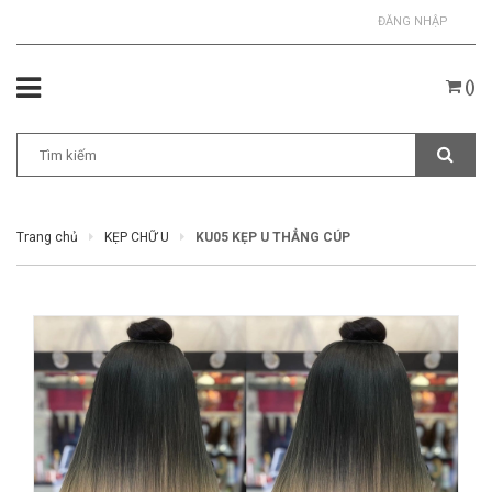
ĐĂNG NHẬP
(
)
Trang chủ
KẸP CHỮ U
KU05 KẸP U THẲNG CÚP