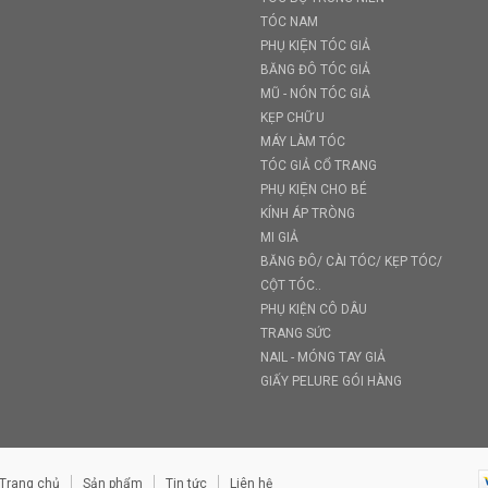
TÓC NAM
PHỤ KIỆN TÓC GIẢ
BĂNG ĐÔ TÓC GIẢ
MŨ - NÓN TÓC GIẢ
KẸP CHỮ U
MÁY LÀM TÓC
TÓC GIẢ CỔ TRANG
PHỤ KIỆN CHO BÉ
KÍNH ÁP TRÒNG
MI GIẢ
BĂNG ĐÔ/ CÀI TÓC/ KẸP TÓC/
CỘT TÓC..
PHỤ KIỆN CÔ DÂU
TRANG SỨC
NAIL - MÓNG TAY GIẢ
GIẤY PELURE GÓI HÀNG
Trang chủ
Sản phẩm
Tin tức
Liên hệ