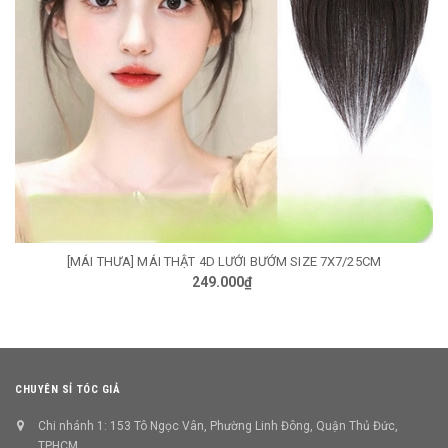
[MÁI THƯA] MÁI THẬT 4D LƯỚI BƯỚM SIZE 7X7/25CM
249.000₫
CHUYÊN SỈ TÓC GIẢ
Chi nhánh 1: 153 Tô Ngọc Vân, Phường Linh Đông, Quận Thủ Đức,
TPHCM