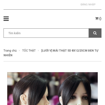
ĐĂNG NHẬP
(
)
Trang chủ
TÓC THẬT
[LƯỚI V] MÁI THẬT 5D 8X12/25CM ĐEN TỰ
NHIÊN