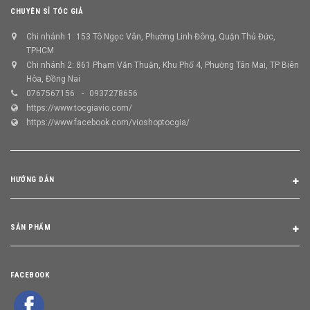
CHUYÊN SỈ TÓC GIẢ
Chi nhánh 1: 153 Tô Ngọc Vân, Phường Linh Đông, Quận Thủ Đức,
TPHCM
Chi nhánh 2: 861 Phạm Văn Thuận, Khu Phố 4, Phường Tân Mai, TP Biên
Hòa, Đồng Nai
0767567156
0937278656
https://www.tocgiavio.com/
https://www.facebook.com/vioshoptocgia/
HƯỚNG DẪN
SẢN PHẨM
FACEBOOK