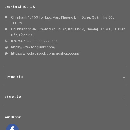
CHUYÊN SỈ TÓC GIẢ
Chi nhánh 1: 153 Tô Ngọc Vân, Phường Linh Đông, Quận Thủ Đức,
TPHCM
Chi nhánh 2: 861 Phạm Văn Thuận, Khu Phố 4, Phường Tân Mai, TP Biên
Hòa, Đồng Nai
0767567156
0937278656
https://www.tocgiavio.com/
https://www.facebook.com/vioshoptocgia/
HƯỚNG DẪN
SẢN PHẨM
FACEBOOK