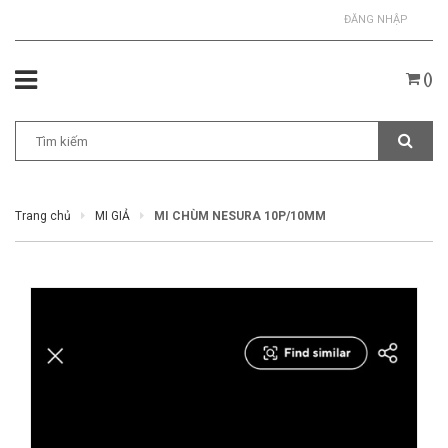
ĐĂNG NHẬP
(
)
Trang chủ
MI GIẢ
MI CHÙM NESURA 10P/10MM