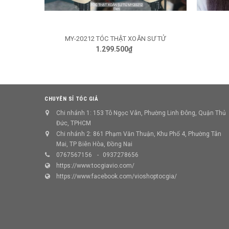
MY-20212 TÓC THẬT XOĂN SƯ TỬ
TÙY CHỌN
1.299.500₫
CHUYÊN SỈ TÓC GIẢ
Chi nhánh 1: 153 Tô Ngọc Vân, Phường Linh Đông, Quận Thủ
Đức, TPHCM
Chi nhánh 2: 861 Phạm Văn Thuận, Khu Phố 4, Phường Tân
Mai, TP Biên Hòa, Đồng Nai
0767567156
0937278656
https://www.tocgiavio.com/
https://www.facebook.com/vioshoptocgia/