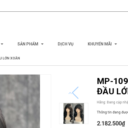
SẢN PHẨM
DỊCH VỤ
KHUYẾN MÃI
ẦU LỚN XOĂN
MP-109
ĐẦU LỚ
Hãng:
Đang cập nhậ
Thông tin đang được
2.182.500₫