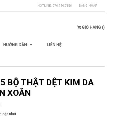
HOTLINE:
076.756.7156
ĐĂNG NHẬP
GIỎ HÀNG
(
)
HƯỚNG DẪN
LIÊN HỆ
5 BỘ THẬT DỆT KIM DA
N XOĂN
t
 cập nhật