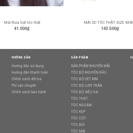
Mái thưa bát tóc thật
MÁI 3D TÓC THẬT SIZE 4X
TÙY CHỌN
TÙY CHỌN
41.000₫
143.500₫
HƯỚNG DẪN
SẢN PHẨM
F
Hướng dẫn sử dụng
SẢN PHẨM KHUYẾN MÃI
Hướng dẫn thanh toán
TÓC BỘ NGUYÊN ĐẦU
Chính sách đổi trả
TÓC BỘ DỆT KIM
Phí vận chuyển
TÓC BỘ LƯỚI TRÁN
Chính sách bảo hành
TÓC BỘ SIÊU DA
TÓC THẬT
TÓC NGOẶM
TÓC KẸP
TÓC CỘT
TÓC BÚI
TÓC MÁI