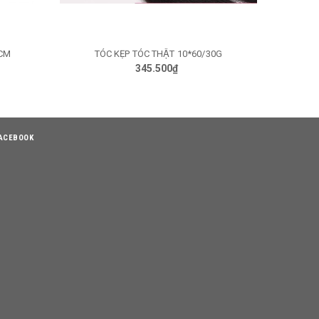
8CM
TÓC KẸP TÓC THẬT 10*60/30G
H6060 TÓC
GIỎ HÀNG
345.500₫
ACEBOOK