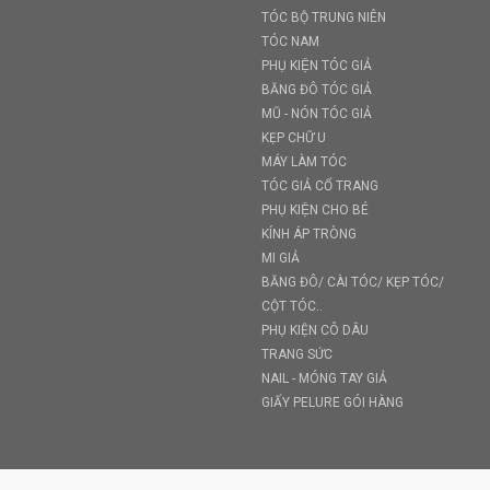
TÓC BỘ TRUNG NIÊN
TÓC NAM
PHỤ KIỆN TÓC GIẢ
BĂNG ĐÔ TÓC GIẢ
MŨ - NÓN TÓC GIẢ
KẸP CHỮ U
MÁY LÀM TÓC
TÓC GIẢ CỔ TRANG
PHỤ KIỆN CHO BÉ
KÍNH ÁP TRÒNG
MI GIẢ
BĂNG ĐÔ/ CÀI TÓC/ KẸP TÓC/
CỘT TÓC..
PHỤ KIỆN CÔ DÂU
TRANG SỨC
NAIL - MÓNG TAY GIẢ
GIẤY PELURE GÓI HÀNG