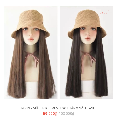
SALE
MZ83 - MŨ BUCKET KEM TÓC THẲNG NÂU LẠNH
59.000₫
100.000₫