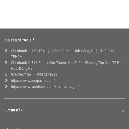
CHUYÊN SỈ TÓC GIẢ
Chi nhánh 1: 153 Tô Ngọc Vân, Phường Linh Đông, Quận Thủ Đức,
TPHCM
Chi nhánh 2: 861 Phạm Văn Thuận, Khu Phố 4, Phường Tân Mai, TP Biên
Hòa, Đồng Nai
0767567156
0937278656
https://www.tocgiavio.com/
https://www.facebook.com/vioshoptocgia/
HƯỚNG DẪN