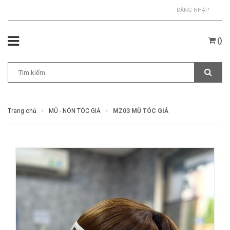
ĐĂNG NHẬP
(
)
Trang chủ
MŨ - NÓN TÓC GIẢ
MZ03 MŨ TÓC GIẢ