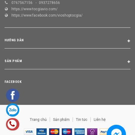
0767567156
0937278656
https://www.tocgiavio.com/
https://www.facebook.com/vioshoptocgia/
HƯỚNG DẪN
SẢN PHẨM
FACEBOOK
Trang chủ
Sản phẩm
Tin tức
Liên hệ