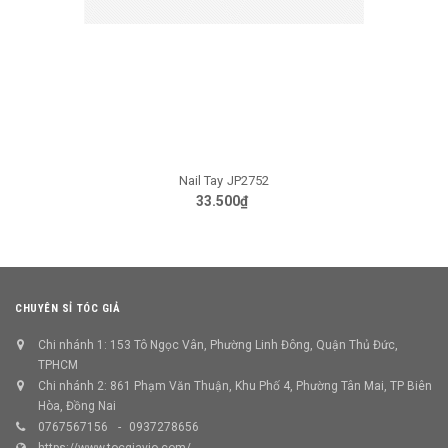
Nail Tay JP2752
33.500₫
CHUYÊN SỈ TÓC GIẢ
Chi nhánh 1: 153 Tô Ngọc Vân, Phường Linh Đông, Quận Thủ Đức,
TPHCM
Chi nhánh 2: 861 Phạm Văn Thuận, Khu Phố 4, Phường Tân Mai, TP Biên
Hòa, Đồng Nai
0767567156
0937278656
https://www.tocgiavio.com/