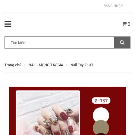
ĐĂNG NHẬP
(
)
Trang chủ
NAIL - MÓNG TAY GIẢ
Nail Tay Z137