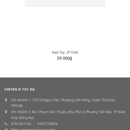
Nail Tay JP1346
39.000₫
CHUYÊN SỈ TÓC GIẢ
Chi nhánh 1: 153 Tô Ngọc Vân, Phường Linh Đông, Quận Thủ Đức,
TPHCM
Chi nhánh 2: 861 Phạm Văn Thuận, Khu Phố 4, Phường Tân Mai, TP Biên
Hòa, Đồng Nai
0767567156
0937278656
https://www.tocgiavio.com/