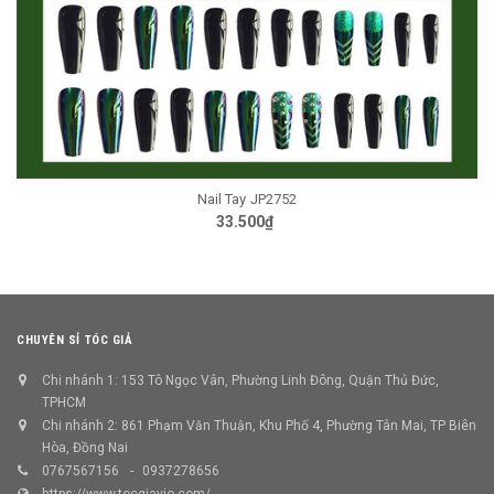
Nail Tay JP2752
33.500₫
CHUYÊN SỈ TÓC GIẢ
Chi nhánh 1: 153 Tô Ngọc Vân, Phường Linh Đông, Quận Thủ Đức,
TPHCM
Chi nhánh 2: 861 Phạm Văn Thuận, Khu Phố 4, Phường Tân Mai, TP Biên
Hòa, Đồng Nai
0767567156
0937278656
https://www.tocgiavio.com/