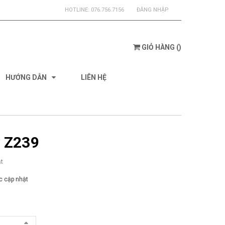
HOTLINE:
076.756.7156
ĐĂNG NHẬP
GIỎ HÀNG
(
)
HƯỚNG DẪN
LIÊN HỆ
y Z239
t
 cập nhật