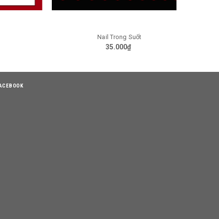
Nail Trong Suốt
N
TÙY CHỌN
35.000₫
ACEBOOK