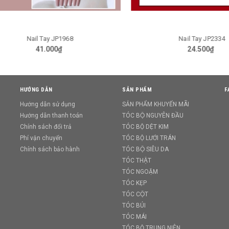
Nail Tay JP1968
Nail Tay JP2334
GIỎ HÀNG
GIỎ HÀNG
41.000₫
24.500₫
HƯỚNG DẪN
SẢN PHẨM
F
Hướng dẫn sử dụng
SẢN PHẨM KHUYẾN MÃI
Hướng dẫn thanh toán
TÓC BỘ NGUYÊN ĐẦU
Chính sách đổi trả
TÓC BỘ DỆT KIM
Phí vận chuyển
TÓC BỘ LƯỚI TRÁN
Chính sách bảo hành
TÓC BỘ SIÊU DA
TÓC THẬT
TÓC NGOẶM
TÓC KẸP
TÓC CỘT
TÓC BÚI
TÓC MÁI
TÓC BỘ TRUNG NIÊN