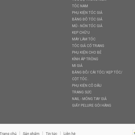
TÓC NAM
PHỤ KIỆN TÓC GIẢ
BĂNG ĐÔ TÓC GIẢ
MŨ - NÓN TÓC GIẢ
KẸP CHỮ U
MÁY LÀM TÓC
TÓC GIẢ CỔ TRANG
PHỤ KIỆN CHO BÉ
KÍNH ÁP TRÒNG
MI GIẢ
BĂNG ĐÔ/ CÀI TÓC/ KẸP TÓC/
CỘT TÓC..
PHỤ KIỆN CÔ DÂU
TRANG SỨC
NAIL - MÓNG TAY GIẢ
GIẤY PELURE GÓI HÀNG
Trang chủ
Sản phẩm
Tin tức
Liên hệ