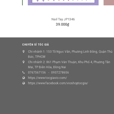
Nail Tay JP1346
GIỎ HÀNG
39.000₫
CHUYÊN SỈ TÓC GIẢ
Chi nhánh 1: 153 Tô Ngọc Vân, Phường Linh Đông, Quận Thủ
Đức, TPHCM
Chi nhánh 2: 861 Phạm Văn Thuận, Khu Phố 4, Phường Tân
Mai, TP Biên Hòa, Đồng Nai
0767567156
0937278656
https://www.tocgiavio.com/
https://www.facebook.com/vioshoptocgia/