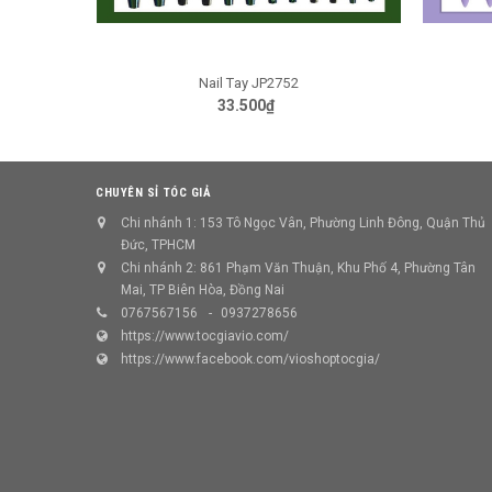
Nail Tay JP1346
GIỎ HÀNG
39.000₫
CHUYÊN SỈ TÓC GIẢ
Chi nhánh 1: 153 Tô Ngọc Vân, Phường Linh Đông, Quận Thủ
Đức, TPHCM
Chi nhánh 2: 861 Phạm Văn Thuận, Khu Phố 4, Phường Tân
Mai, TP Biên Hòa, Đồng Nai
0767567156
0937278656
https://www.tocgiavio.com/
https://www.facebook.com/vioshoptocgia/