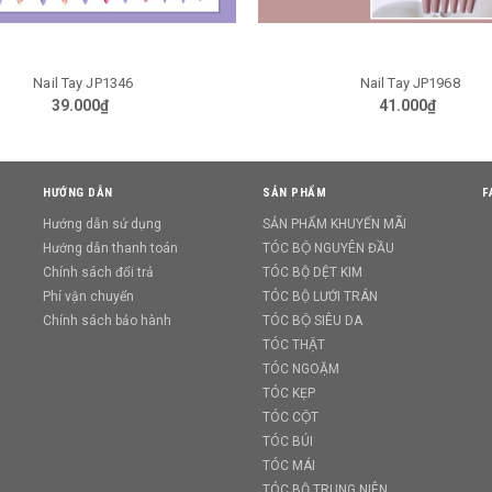
Nail Tay JP1968
Nail Tay JP2334
GIỎ HÀNG
GIỎ HÀNG
41.000₫
24.500₫
HƯỚNG DẪN
SẢN PHẨM
F
Hướng dẫn sử dụng
SẢN PHẨM KHUYẾN MÃI
Hướng dẫn thanh toán
TÓC BỘ NGUYÊN ĐẦU
Chính sách đổi trả
TÓC BỘ DỆT KIM
Phí vận chuyển
TÓC BỘ LƯỚI TRÁN
Chính sách bảo hành
TÓC BỘ SIÊU DA
TÓC THẬT
TÓC NGOẶM
TÓC KẸP
TÓC CỘT
TÓC BÚI
TÓC MÁI
TÓC BỘ TRUNG NIÊN