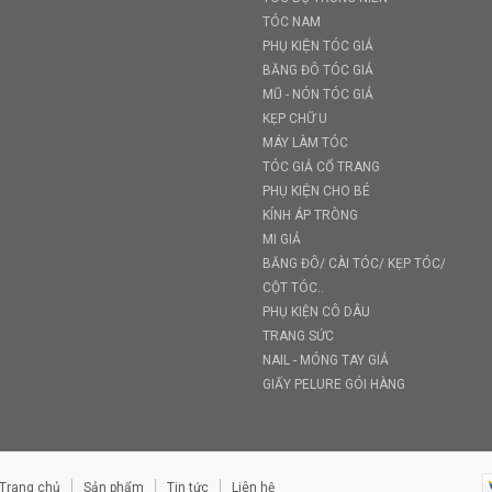
TÓC NAM
PHỤ KIỆN TÓC GIẢ
BĂNG ĐÔ TÓC GIẢ
MŨ - NÓN TÓC GIẢ
KẸP CHỮ U
MÁY LÀM TÓC
TÓC GIẢ CỔ TRANG
PHỤ KIỆN CHO BÉ
KÍNH ÁP TRÒNG
MI GIẢ
BĂNG ĐÔ/ CÀI TÓC/ KẸP TÓC/
CỘT TÓC..
PHỤ KIỆN CÔ DÂU
TRANG SỨC
NAIL - MÓNG TAY GIẢ
GIẤY PELURE GÓI HÀNG
Trang chủ
Sản phẩm
Tin tức
Liên hệ