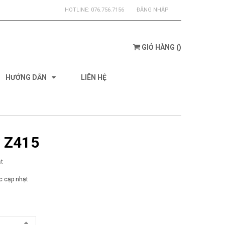
HOTLINE:
076.756.7156
ĐĂNG NHẬP
GIỎ HÀNG
(
)
HƯỚNG DẪN
LIÊN HỆ
y Z415
t
 cập nhật