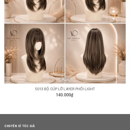
5013 BỘ CÚP LỠ LAYER PHỐI LIGHT
140.000₫
CHUYÊN SỈ TÓC GIẢ