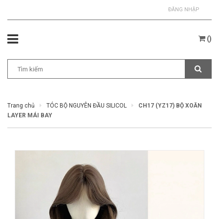
ĐĂNG NHẬP
(
)
Trang chủ
TÓC BỘ NGUYÊN ĐẦU SILICOL
CH17 (YZ17) BỘ XOĂN
LAYER MÁI BAY