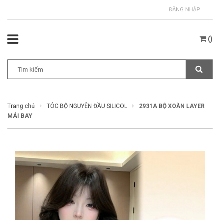
ĐĂNG NHẬP
(
)
Trang chủ
TÓC BỘ NGUYÊN ĐẦU SILICOL
2931A BỘ XOĂN LAYER
MÁI BAY