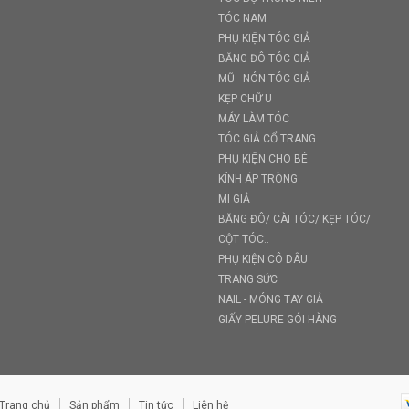
TÓC NAM
PHỤ KIỆN TÓC GIẢ
BĂNG ĐÔ TÓC GIẢ
MŨ - NÓN TÓC GIẢ
KẸP CHỮ U
MÁY LÀM TÓC
TÓC GIẢ CỔ TRANG
PHỤ KIỆN CHO BÉ
KÍNH ÁP TRÒNG
MI GIẢ
BĂNG ĐÔ/ CÀI TÓC/ KẸP TÓC/
CỘT TÓC..
PHỤ KIỆN CÔ DÂU
TRANG SỨC
NAIL - MÓNG TAY GIẢ
GIẤY PELURE GÓI HÀNG
Trang chủ
Sản phẩm
Tin tức
Liên hệ