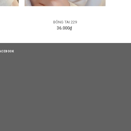
BÔNG TAI 229
GIỎ HÀNG
36.000₫
ACEBOOK