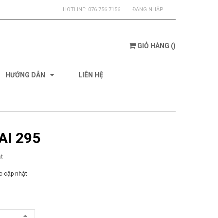
HOTLINE:
076.756.7156
ĐĂNG NHẬP
GIỎ HÀNG
(
)
HƯỚNG DẪN
LIÊN HỆ
AI 295
t
 cập nhật