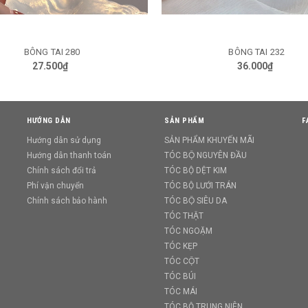
BÔNG TAI 280
BÔNG TAI 232
GIỎ HÀNG
GIỎ HÀNG
27.500₫
36.000₫
HƯỚNG DẪN
SẢN PHẨM
F
Hướng dẫn sử dụng
SẢN PHẨM KHUYẾN MÃI
Hướng dẫn thanh toán
TÓC BỘ NGUYÊN ĐẦU
Chính sách đổi trả
TÓC BỘ DỆT KIM
Phí vận chuyển
TÓC BỘ LƯỚI TRÁN
Chính sách bảo hành
TÓC BỘ SIÊU DA
TÓC THẬT
TÓC NGOẶM
TÓC KẸP
TÓC CỘT
TÓC BÚI
TÓC MÁI
TÓC BỘ TRUNG NIÊN