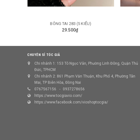
BÔNG TAI 283 (5 KIỂU)
TÙY CHỌN
29.500₫
CHUYÊN SỈ TÓC GIẢ
Chi nhánh 1: 153 Tô Ngọc Vân, Phường Linh Đông, Quận Thủ
Đức, TPHCM
Chi nhánh 2: 861 Phạm Văn Thuận, Khu Phố 4, Phường Tân
Mai, TP Biên Hòa, Đồng Nai
0767567156
0937278656
https://www.tocgiavio.com/
https://www.facebook.com/vioshoptocgia/