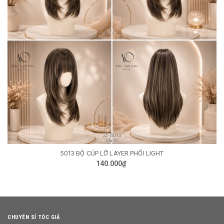
5013 BỘ CÚP LỠ LAYER PHỐI LIGHT
140.000₫
CHUYÊN SỈ TÓC GIẢ