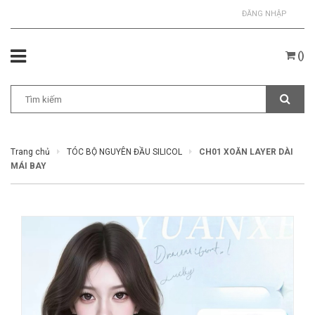
ĐĂNG NHẬP
(
)
Trang chủ
TÓC BỘ NGUYÊN ĐẦU SILICOL
CH01 XOĂN LAYER DÀI
MÁI BAY