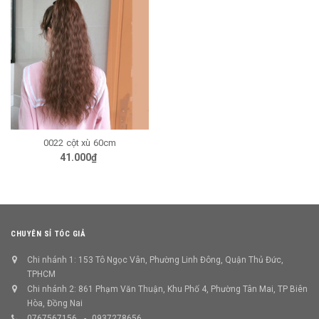
0022 cột xù 60cm
41.000₫
CHUYÊN SỈ TÓC GIẢ
Chi nhánh 1: 153 Tô Ngọc Vân, Phường Linh Đông, Quận Thủ Đức,
TPHCM
Chi nhánh 2: 861 Phạm Văn Thuận, Khu Phố 4, Phường Tân Mai, TP Biên
Hòa, Đồng Nai
0767567156
0937278656