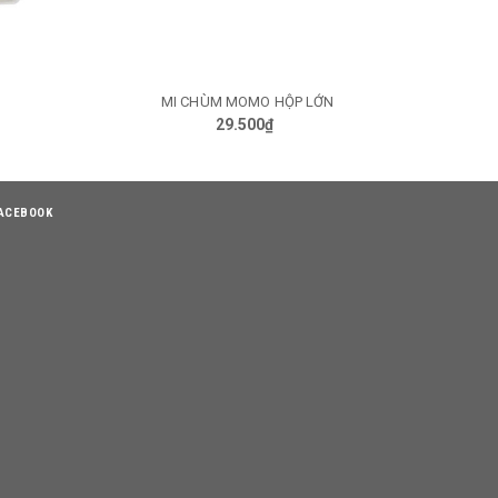
N
MI HỘP HỒNG 10 CẶP
TÙY CHỌN
41.000₫
ACEBOOK