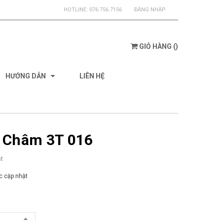
HOTLINE:
076.756.7156
ĐĂNG NHẬP
GIỎ HÀNG
(
)
HƯỚNG DẪN
LIÊN HỆ
 Châm 3T 016
t
 cập nhật