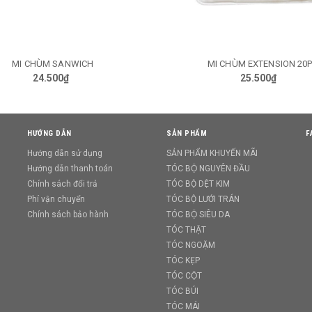
MI CHÙM EXTENSION 20P
MI CHÙM MOMO HỘP LỚ
TÙY CHỌN
GIỎ HÀNG
25.500₫
29.500₫
HƯỚNG DẪN
SẢN PHẨM
F
Hướng dẫn sử dụng
SẢN PHẨM KHUYẾN MÃI
Hướng dẫn thanh toán
TÓC BỘ NGUYÊN ĐẦU
Chính sách đổi trả
TÓC BỘ DỆT KIM
Phí vận chuyển
TÓC BỘ LƯỚI TRÁN
Chính sách bảo hành
TÓC BỘ SIÊU DA
TÓC THẬT
TÓC NGOẶM
TÓC KẸP
TÓC CỘT
TÓC BÚI
TÓC MÁI