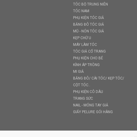
TÓC BỘ TRUNG NIÊN
TÓC NAM
PHỤ KIỆN TÓC GIẢ
BĂNG ĐÔ TÓC GIẢ
MŨ - NÓN TÓC GIẢ
KẸP CHỮ U
MÁY LÀM TÓC
TÓC GIẢ CỔ TRANG
PHỤ KIỆN CHO BÉ
KÍNH ÁP TRÒNG
MI GIẢ
BĂNG ĐÔ/ CÀI TÓC/ KẸP TÓC/
CỘT TÓC..
PHỤ KIỆN CÔ DÂU
TRANG SỨC
NAIL - MÓNG TAY GIẢ
GIẤY PELURE GÓI HÀNG