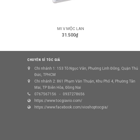
MI CHÙM SANWICH
TÙY CHỌN
24.500₫
CHUYÊN SỈ TÓC GIẢ
Chi nhánh 1: 153 Tô Ngọc Vân, Phường Linh Đông, Quận Thủ
Đức, TPHCM
Chi nhánh 2: 861 Phạm Văn Thuận, Khu Phố 4, Phường Tân
Mai, TP Biên Hòa, Đồng Nai
0767567156
0937278656
https://www.tocgiavio.com/
https://www.facebook.com/vioshoptocgia/