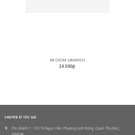
MI CHÙM SANWICH
24.500₫
CHUYÊN SỈ TÓC GIẢ
Chi nhánh 1: 153 Tô Ngọc Vân, Phường Linh Đông, Quận Thủ Đức,
TPHCM