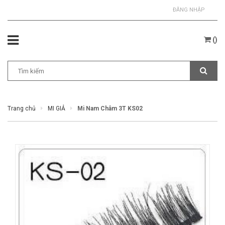
ĐĂNG NHẬP
(
)
Trang chủ
MI GIẢ
Mi Nam Châm 3T KS02