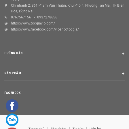
Chi nhánh 2: 861 Phạm Văn Thuận, Khu Phố 4, Phường Tân Mai, TP Biên
Hòa, Đồng Nai
0767567156
0937278656
https://www.tocgiavio.com/
https://www.facebook.com/vioshoptocgia/
HƯỚNG DẪN
SẢN PHẨM
FACEBOOK
Trang chủ
Sản phẩm
Tin tức
Liên hệ